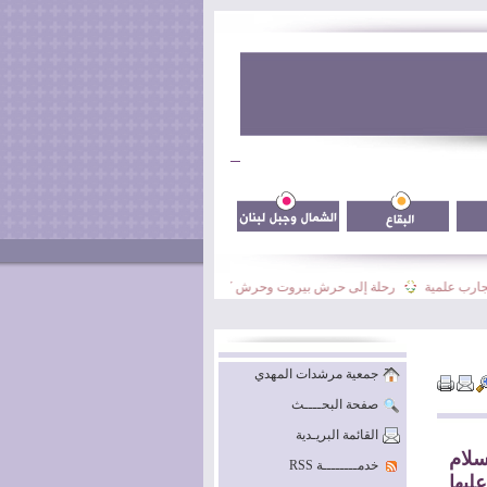
رب علمية
رحلة إلى حرش بيروت وحرش كيفون
نشاط فوج السيدة نرجس الأسبوع
جمعية مرشدات المهدي
صفحة البحــــث
القائمة البريـدية
لام
خدمــــــــة RSS
ليها