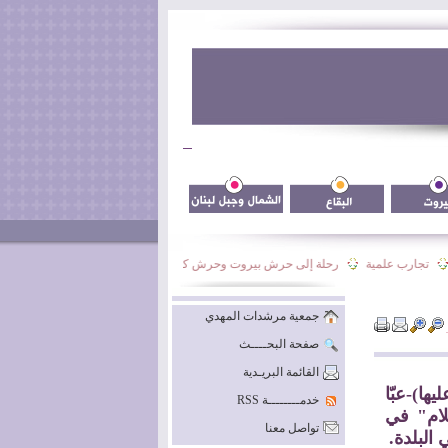
تجارب علمية
رحلة إلى حرش بيروت وحرش كيفون
نشاط فوج السيدة نرجس الأس
جمعية مرشدات المهدي
صفحة البحــــث
القائمة البريـدية
ها)-عبّا
خدمــــــــة RSS
ّلام" في
تواصل معنا
البلدة.