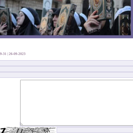
26-09-2023 | 09-31 د | 1050 قراءة