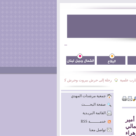
 علمية
رحلة إلى حرش بيروت وحرش كيفون
نشاط فوج السيدة نرجس الأسبوعي
جمعية مرشدات المهدي
صفحة البحــــث
القائمة البريـدية
١٣ رجب مولد أمير
خدمــــــــة RSS
مالي
تواصل معنا
هراء