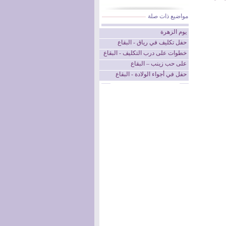
مواضيع ذات صلة
يوم الزهرة
حفل تكليف في رياق - البقاع
خطوات على درب التكليف - البقاع
على حب زينب – البقاع
حفل في أجواء الولادة - البقاع