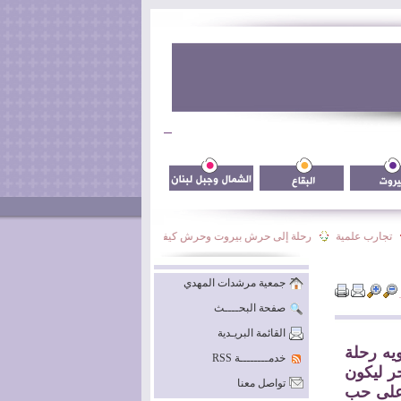
جارب علمية
رحلة إلى حرش بيروت وحرش كيفون
نشاط فوج السيدة نرجس الأسب
جمعية مرشدات المهدي
صفحة البحــــث
القائمة البريـدية
ويه رحلة
خدمــــــــة RSS
ر ليكون
تواصل معنا
 على حب