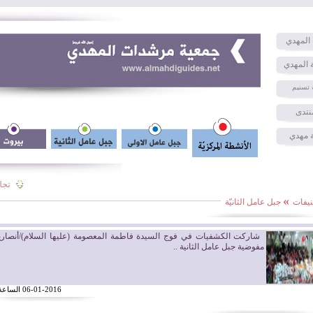
المهدي
 المهدي
 تسنيم
نتدى
 مهدي
تجارب
»
نيفات
جبل عامل الثانيّة
شاركت الكشفيات في فوج السيدة فاطمة المعصومة (عليها السلام)/أنصاري
مفوضية جبل عامل الثانية ..
06-01-2016 الساعة 09:16