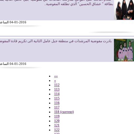
بطاقة " عشاق الحسين" الذي تطلقه المفوضية..
04-01-2016 الساعة 10:31
بادرت مفوضية المرشدات في منطقة جبل عامل الثانية الى تكريم قادة المفوضي
04-01-2016 الساعة 10:29
««
«
112
113
114
115
116
117
118
(current)
119
120
121
122