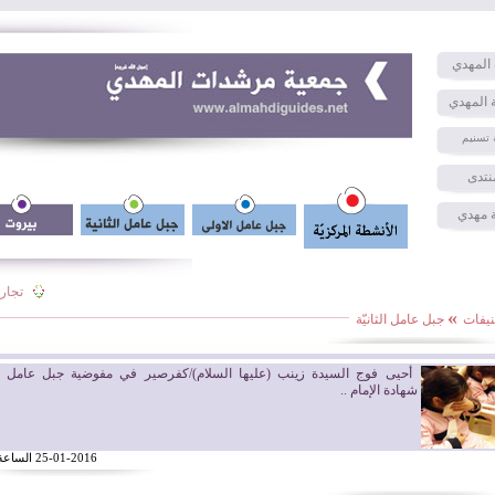
المهدي
 المهدي
 تسنيم
نتدى
 مهدي
تجارب 
»
نيفات
جبل عامل الثانيّة
أحيى فوج السيدة زينب (عليها السلام)/كفرصير في مفوضية جبل عامل الث
شهادة الإمام ..
25-01-2016 الساعة 12:14