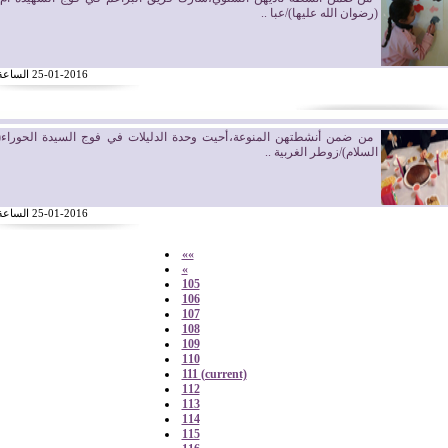
(رضوان الله عليها)/عبا ..
25-01-2016 الساعة 11:01
من ضمن أنشطتهن المنوعة،أحيت وحدة الدليلات في فوج السيدة الحوراء(ع
السلام)/زوطر الغربية ..
25-01-2016 الساعة 11:00
««
«
105
106
107
108
109
110
111
(current)
112
113
114
115